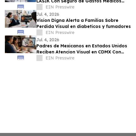
LASIK Con Seguro de Gastos Médicos
Mayores con GNP, Metlife y Seguros
EIN Presswire
Monterrey
Jul. 4, 2026
Vision Digna Alerta a Familias Sobre
Perdida Visual en diabeticos y fumadores
EIN Presswire
Jul. 4, 2026
Padres de Mexicanos en Estados Unidos
Reciben Atencion Visual en CDMX Con
Programa de Vision Digna
EIN Presswire