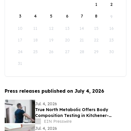
1
2
3
4
5
6
7
8
9
10
11
12
13
14
15
16
17
18
19
20
21
22
23
24
25
26
27
28
29
30
31
Press releases published on July 4, 2026
Jul. 4, 2026
True North Metabolic Offers Body
Composition Testing in Kitchener-
Waterloo
EIN Presswire
Jul. 4, 2026