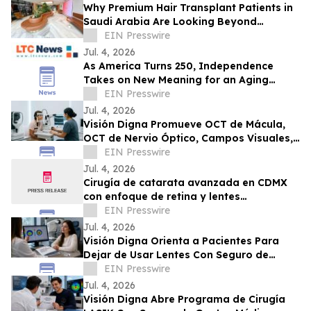
Why Premium Hair Transplant Patients in
Saudi Arabia Are Looking Beyond
Reputation
EIN Presswire
Jul. 4, 2026
As America Turns 250, Independence
Takes on New Meaning for an Aging
Nation
EIN Presswire
Jul. 4, 2026
Visión Digna Promueve OCT de Mácula,
OCT de Nervio Óptico, Campos Visuales,
Topografía y Retinografía en CDMX
EIN Presswire
Jul. 4, 2026
Cirugía de catarata avanzada en CDMX
con enfoque de retina y lentes
intraoculares para visión de lejos y cerca
EIN Presswire
Jul. 4, 2026
Visión Digna Orienta a Pacientes Para
Dejar de Usar Lentes Con Seguro de
Gastos Médicos Mayores
EIN Presswire
Jul. 4, 2026
Visión Digna Abre Programa de Cirugía