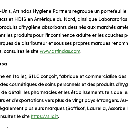
-Unis, Attindas Hygiene Partners regroupe un portefeuill
cts et HDIS en Amérique du Nord, ainsi que Laboratorios
 produits d’hygiène absorbants destinés aux marchés amér
ent les produits pour l’incontinence adulte et les couches
rques de distributeur et sous ses propres marques reno
s, consultez le site
www.attindas.com
.
losa
en Italie), SILC conçoit, fabrique et commercialise des p
 des cosmétiques de soins personnels et des produits d'h
de détail, les pharmacies et les établissements tels que les
rs et d'exportations vers plus de vingt pays étrangers. 
 également plusieurs marques (Soffisof, Laurella, Assorbe
nsultez le site
https://silc.it
.