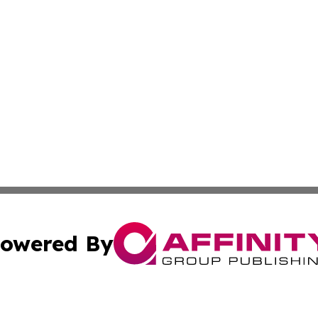
owered By
ubmit Press Release
Terms & Conditions
Copyright/DMCA