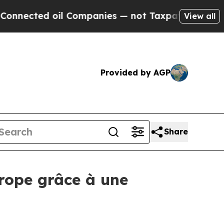
ected oil Companies — not Taxpayers — the Chance
View all
Provided by AGP
Share
urope grâce à une