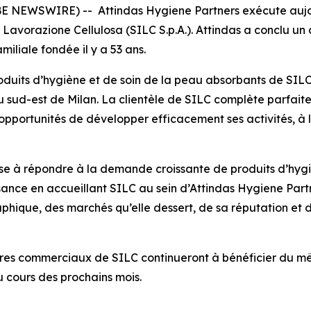
BE NEWSWIRE) -- Attindas Hygiene Partners exécute aujo
a Lavorazione Cellulosa (SILC S.p.A.). Attindas a conclu u
amiliale fondée il y a 53 ans.
roduits d’hygiène et de soin de la peau absorbants de SILC
 sud-est de Milan. La clientèle de SILC complète parfaite
 opportunités de développer efficacement ses activités, à 
se à répondre à la demande croissante de produits d’hygi
ssance en accueillant SILC au sein d’Attindas Hygiene Par
aphique, des marchés qu’elle dessert, de sa réputation et
enaires commerciaux de SILC continueront à bénéficier du 
u cours des prochains mois.