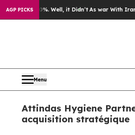
und 40%. Well, it Didn’t
As war With Iran Drove
AGP PICKS
Menu
Attindas Hygiene Partne
acquisition stratégique