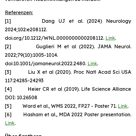
Referenzen:
[1] Dang UJ et al. (2024) Neurology
2024;102:e208112.
doi.org/10.1212/WNL.0000000000208112.
Link
.
[2] Guglieri M et al (2022). JAMA Neurol.
2022;79(10):1005-1014.
doi:10.1001/jamaneurol.2022.2480.
Link
.
[3] Liu X et al (2020). Proc Natl Acad Sci USA
117:24285-24293
[4] Heier CR et al (2019). Life Science Alliance
DOI: 10.26508
[5] Ward et al., WMS 2022, FP.27 - Poster 71.
Link
.
[6] Hasham et al., MDA 2022 Poster presentation.
Link
.